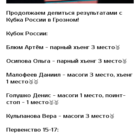
Продолжаем делиться результатами с
Кубка России в Грозном!
Кубок России:
Блюм Артëм - парный хъенг 3 место🥉
Осипова Ольга - парный хъенг 3 место🥉
Малофеев Даниил - масоги 3 место, хъенг
1 место🥉🥇
Голушко Денис - масоги 1 место, поинт-
стоп - 1 место🥇🥇
Кульпанова Вера - масоги 3 место🥉
Первенство 15-17: