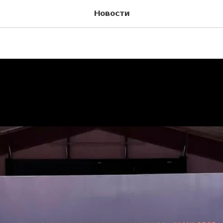
 спорта международ
Новости