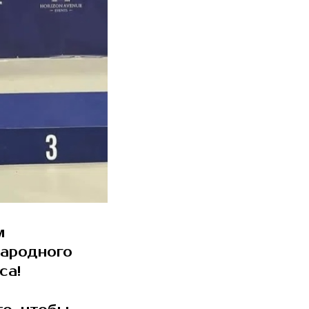
м
народного
са!